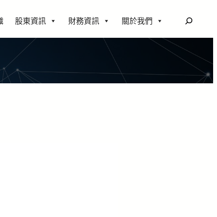
搜
織
股東資訊
財務資訊
關於我們
尋