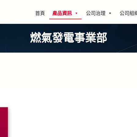
首頁
產品資訊
公司治理
公司組
燃氣發電事業部