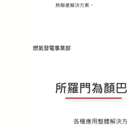
燃氣發電事業部