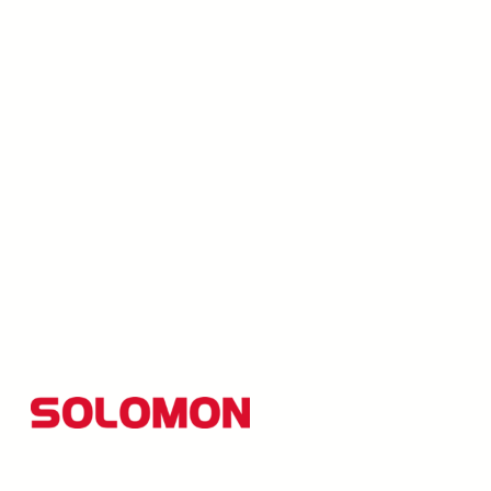
所羅門集團以創新研發為核心，並秉持「品質至上、創