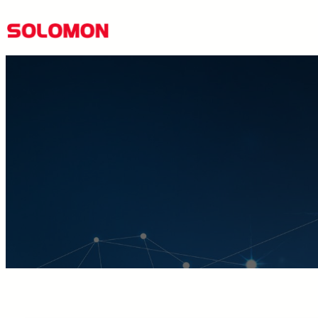
跳
至
主
要
內
容