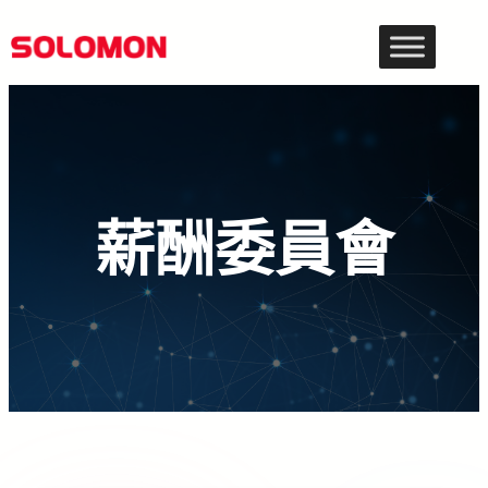
跳
至
主
要
內
容
薪酬委員會