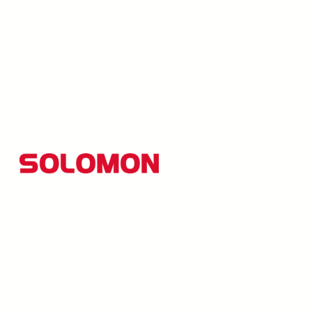
所羅門集團以創新研發為核心，並秉持「品質至上、創
新引領」的經營理念，至今業務範圍已拓展至AI視覺、
光電顯示、機械手臂應用、自動化控制系統、能源設備
等解決方案，致力成為全球工業自動化與智慧科技的領
導品牌。