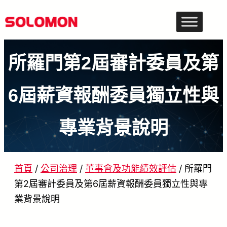
跳
至
主
所羅門第2屆審計委員及第
要
內
6屆薪資報酬委員獨立性與
容
專業背景說明
首頁
/
公司治理
/
董事會及功能績效評估
/
所羅門
第2屆審計委員及第6屆薪資報酬委員獨立性與專
業背景說明