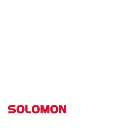
所羅門集團以創新研發為核心，並秉持「品質至上、創