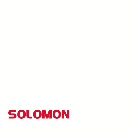
所羅門集團以創新研發為核心，並秉持「品質至上、創