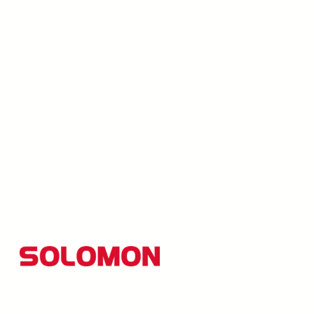
所羅門集團以創新研發為核心，並秉持「品質至上、創新引
的經營理念，至今業務範圍已拓展至AI視覺、光電顯示、機