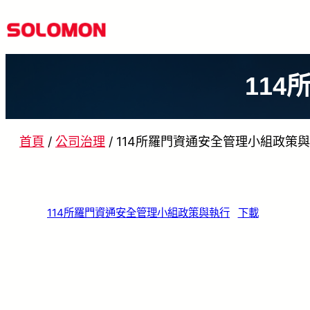
跳
至
主
11
要
內
容
首頁
/
公司治理
/
114所羅門資通安全管理小組政策
114所羅門資通安全管理小組政策與執行
下載