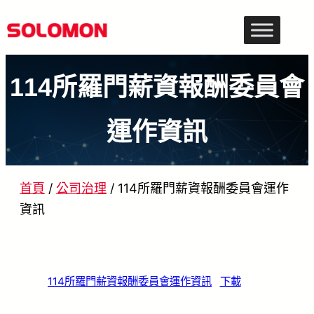
跳
至
主
114所羅門薪資報酬委員會
要
內
運作資訊
容
首頁
/
公司治理
/
114所羅門薪資報酬委員會運作
資訊
114所羅門薪資報酬委員會運作資訊
下載