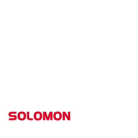
所羅門集團以創新研發為核心，並秉持「品質至上、創