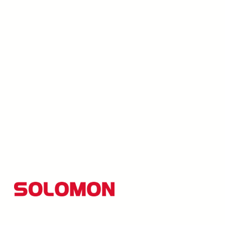
所羅門集團以創新研發為核心，並秉持「品質至上、創