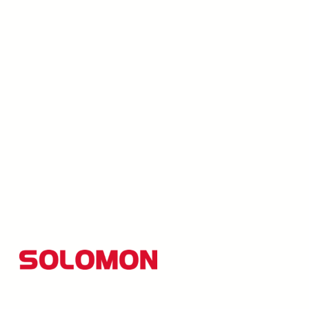
所羅門集團以創新研發為核心，並秉持「品質至上、創