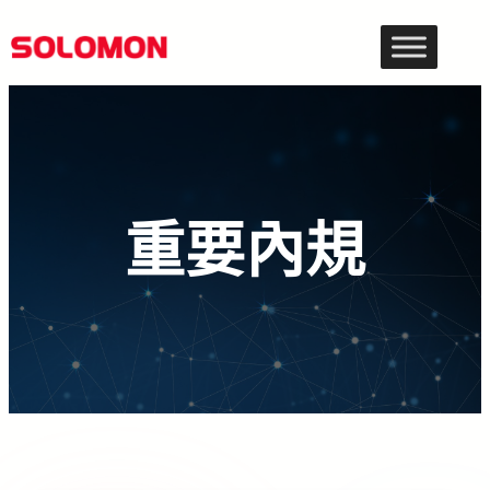
跳
至
主
要
內
容
重要內規