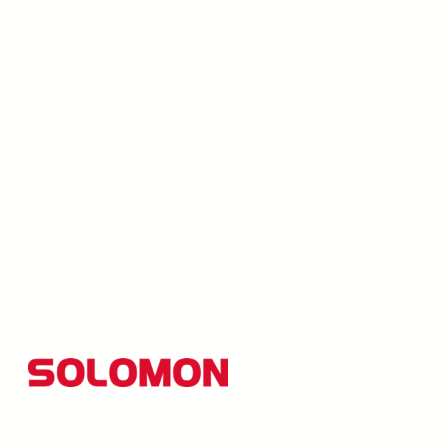
所羅門集團以創新研發為核心，並秉持「品質至上、創
新引領」的經營理念，至今業務範圍已拓展至AI視覺、