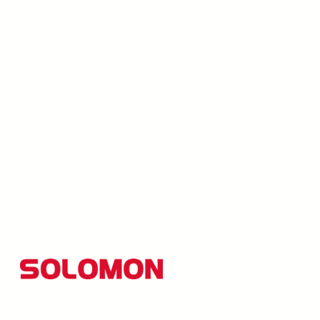
所羅門集團以創新研發為核心，並秉持「品質至上、創