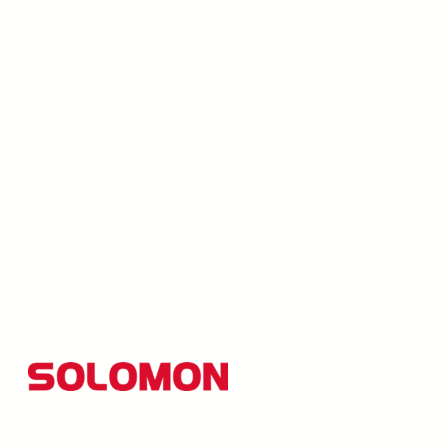
所羅門集團以創新研發為核心，並秉持「品質至上、創