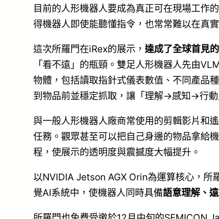
目前的人形機器人要成為真正可在現場工作的
得機器人即使能聽懂指令，也常常難以在真實
這次所羅門在iRex的展示，
達成了全球首見的
「看不遠」的瓶頸。雙足人形機器人先由VL
物體，包括讀取指針式儀表數值、不同產品種
到物品前並穩定抓取，讓「理解→感知→行動
與一般人形機器人廠商常使用的剪輯影片和遙
任務。觀眾甚至可以把自己身邊的物品拿給機
程，使展示的透明度與震撼度大幅提升。
以NVIDIA Jetson AGX Orin為運算核心，所羅
覺AI系統中，使機器人同時具備
語意理解、遠
所羅門也免費受邀於12月中旬的SEMICON J