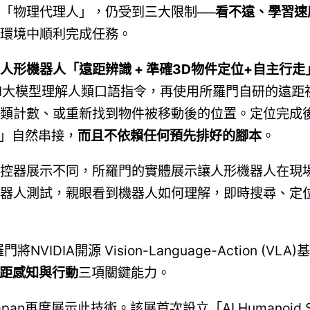
「物理代理人」，仍受到三大限制──
看不遠、學習速
環境中順利完成任務。
人形機器人「遠距辨識 + 準確3D物件定位+自主行
M大模型理解人類口語指令，再使用所羅門自研的遠距
類計數、或重新找到物件被移動後的位置。定位完成
」自然串接，
而且不依賴任何預先排好的腳本
。
控器展示不同，所羅門的實體展示讓人形機器人在現
器人測試，親眼看到機器人如何理解，即時搜尋、定
門將NVIDIA開源 Vision-Language-Action (VL
距感知與行動
三項關鍵能力。
apan再度展示此技術。該展首次設立「AI Humanoid