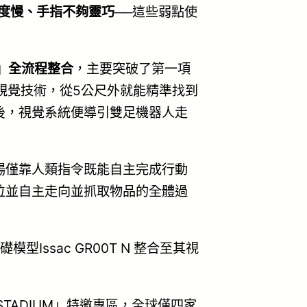
度慢、手指不夠靈巧
──這些弱點使
走」全流程整合
，主要突破了第一項
視覺技術，從5公尺外就能精準找到
後，視覺系統便導引雙足機器人走
場僅靠人類指令既能自主完成行動
位並自主走向並抓取物品的全體過
A)基礎模型Issac GR00T N 整合至其視
 STADIUM」特邀專區，全球僅四家