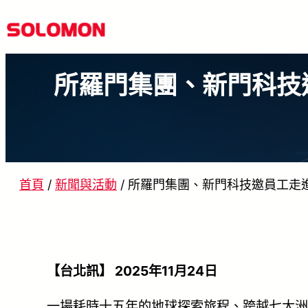
跳
至
主
所羅門集團、新門科技
要
內
容
首頁
/
新聞與活動
/
所羅門集團、新門科技邀員工走
【台北訊】 2025年11月24日
一場耗時十五年的地球探索旅程、跨越七大洲