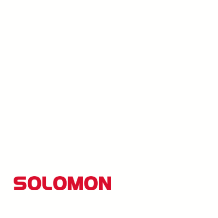
所羅門集團以創新研發為核心，並秉持「品質至上、創