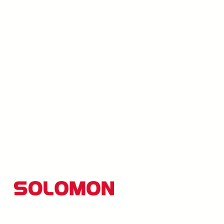
所羅門集團以創新研發為核心，並秉持「品質至上、創