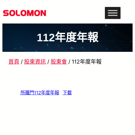
跳
至
主
112年度年報
要
內
容
首頁
/
股東資訊
/
股東會
/
112年度年報
所羅門112年度年報
下載