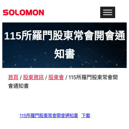
跳
至
主
115所羅門股東常會開會通
要
內
知書
容
首頁
/
股東資訊
/
股東會
/
115所羅門股東常會開
會通知書
115所羅門股東常會開會通知書
下載