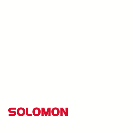
所羅門集團以創新研發為核心，並秉持「品質至上、創