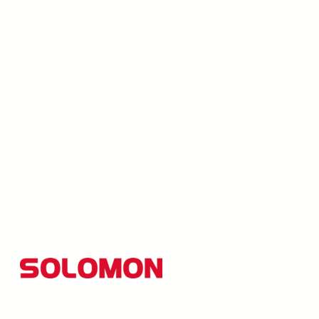
所羅門集團以創新研發為核心，並秉持「品質至上、創