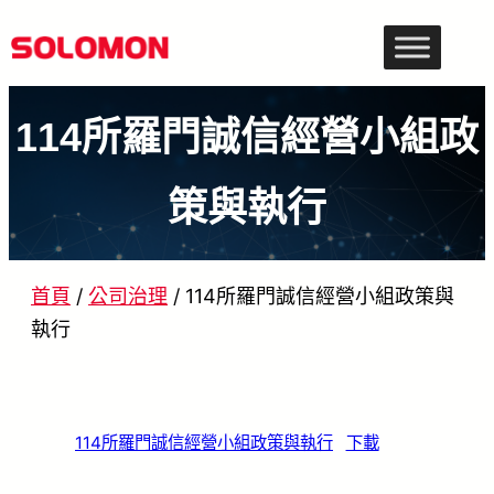
跳
至
主
114所羅門誠信經營小組政
要
內
策與執行
容
首頁
/
公司治理
/
114所羅門誠信經營小組政策與
執行
114所羅門誠信經營小組政策與執行
下載