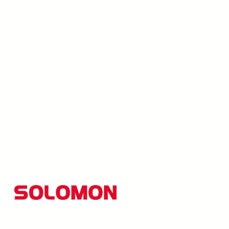
所羅門集團以創新研發為核心，並秉持「品質至上、創