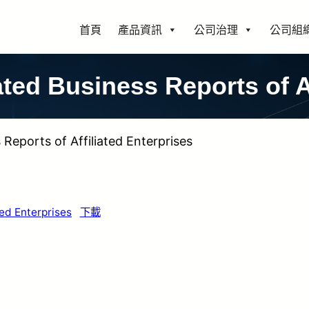
首頁
產品資訊
公司治理
公司組
ed Business Reports of Af
eports of Affiliated Enterprises
ed Enterprises
下載