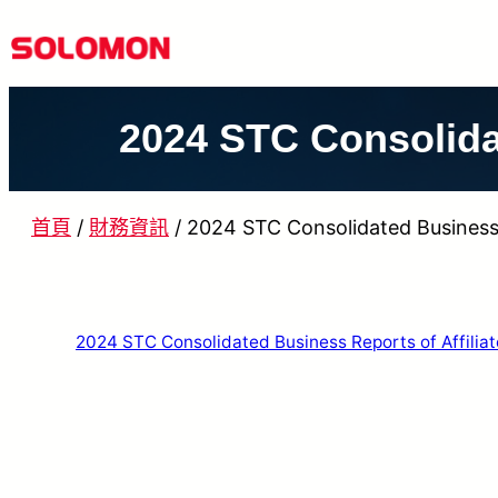
跳
至
主
2024 STC Consolidat
要
內
容
首頁
/
財務資訊
/
2024 STC Consolidated Business R
2024 STC Consolidated Business Reports of Affiliat