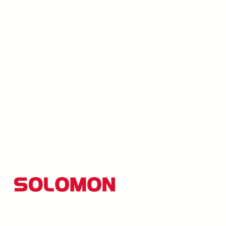
所羅門集團以創新研發為核心，並秉持「品質至上、創新引
的經營理念，至今業務範圍已拓展至AI視覺、光電顯示、機